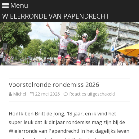
Menu
WIELERRONDE VAN PAPENDRECHT
Ga
direct
naar
de
Voorstelronde rondemiss 2026
inhoud
voor
Michel
22 mei 2026
Reacties uitgeschakeld
Voorstelron
Hoi! Ik ben Britt de Jong, 18 jaar, en ik vind het
rondemiss
super leuk dat ik dit jaar rondemiss mag zijn bij de
2026
Wielerronde van Papendrecht! In het dagelijks leven