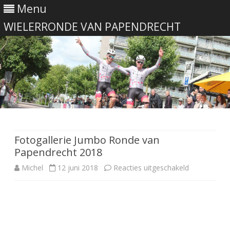
Menu
WIELERRONDE VAN PAPENDRECHT
Ga
direct
naar
de
Fotogallerie Jumbo Ronde van
inhoud
Papendrecht 2018
voor
Michel
12 juni 2018
Reacties uitgeschakeld
Fotogallerie
Jumbo
Ronde